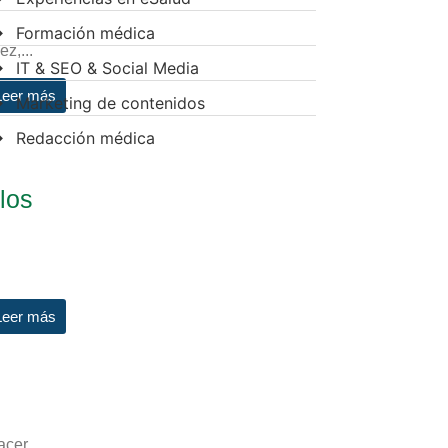
Formación médica
z,...
IT & SEO & Social Media
Leer más
Marketing de contenidos
Redacción médica
 los
Leer más
acer