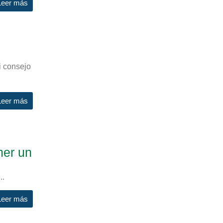
Leer más
i consejo
Leer más
ner un
..
Leer más