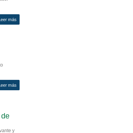
Leer más
to
Leer más
 de
vante y