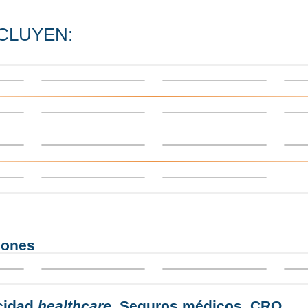
CLUYEN:
iones
cidad
healthcare
. Seguros médicos. CRO